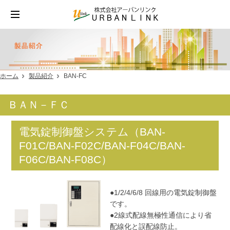
ホーム
製品紹介
BAN-FC
ＢＡＮ－ＦＣ
電気錠制御盤システム（BAN-
F01C/BAN-F02C/BAN-F04C/BAN-
F06C/BAN-F08C）
●1/2/4/6/8 回線用の電気錠制御盤
です。
●2線式配線無極性通信により省
配線化と誤配線防止。