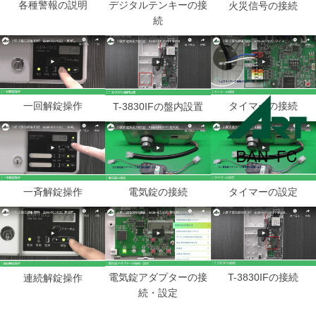
各種警報の説明
デジタルテンキーの接
火災信号の接続
続
一回解錠操作
タイマーの接続
T-3830IFの盤内設置
一斉解錠操作
電気錠の接続
タイマーの設定
電気錠アダプターの接
T-3830IFの接続
連続解錠操作
続・設定